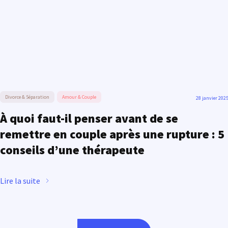
Divorce & Séparation
Amour & Couple
28 janvier 202
À quoi faut-il penser avant de se
remettre en couple après une rupture : 5
conseils d’une thérapeute
Lire la suite